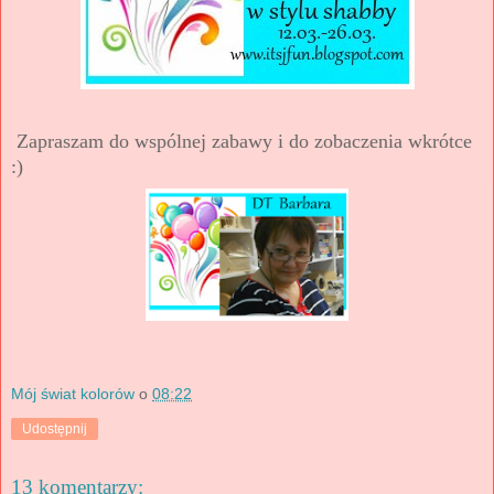
Zapraszam do wspólnej zabawy i do zobaczenia wkrótce
:)
Mój świat kolorów
o
08:22
Udostępnij
13 komentarzy: